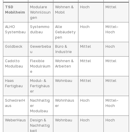
TSD
Modulare
Wohnen &
Hoch
Mittel
Mobilheim
Wohnlösun
Mobil
gen
ALHO
Systemmo
Alle
Hoch
Mittel–
Systembau
dulbau
Gebäudety
Hoch
pen
Goldbeck
Gewerbeba
Büro &
Mittel
Hoch
u
Industrie
Cadolto
Flexible
Wohnen &
Mittel
Mittel
Modulbau
Modulräum
Arbeiten
e
Haas
Modul- &
Wohnbau
Mittel
Mittel
Fertigbau
Fertighäus
er
SchwörerH
Nachhaltig
Wohnhäus
Hoch
Mittel–
aus
er
er
Hoch
Modulbau
WeberHaus
Design &
Wohnbau
Hoch
Hoch
Nachhaltig
keit