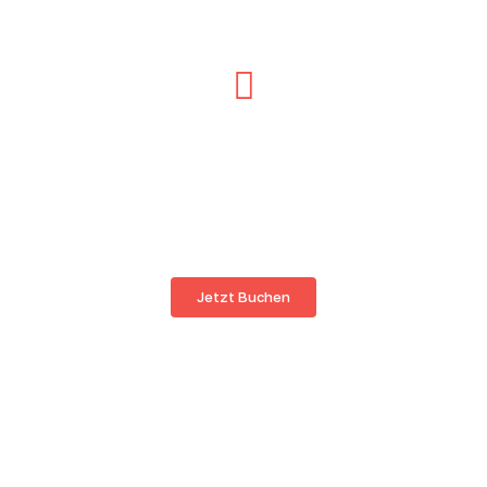
INTRO ABSPIELEN
Vereinbaren Sie einen
Termin mit den TSD Çelik
Yapı Experten
Jetzt Buchen