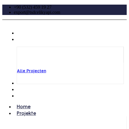
+90 (532) 459 19 27
export@tsdcelikyapi.com
Home
Projekte
Alle Projecten
Über TSD
Kontakt
Artikel & News
Home
Projekte