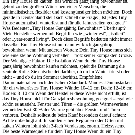
Ein Tiny House zu kaufen, das wirklich ganzjährig bewohnbar ist,
gehört zu den größten Wünschen vieler Menschen, die
minimalistischer, flexibler und kostengünstiger leben möchten. Doch
gerade in Deutschland stellt sich schnell die Frage: „Ist jedes Tiny
House automatisch winterfest und für alle Jahreszeiten geeignet?“
Was Bedeutet „Tiny House Ganzjährig Bewohnbar“ Überhaupt?
Viele Hersteller werben mit Begriffen wie „winterfest“, „isoliert“
oder „year-round living“. Doch diese Begriffe bedeuten nicht immer
dasselbe. Ein Tiny House ist nur dann wirklich ganzjährig
bewohnbar, wenn: Mit anderen Worten: Dein Tiny House muss sich
wie eine kleine Wohnung verhalten – trotz seiner kompakten Größe.
Der Wichtigste Faktor: Die Isolation Wenn du ein Tiny House
ganzjährig bewohnbar kaufen möchtest, spielt die Dämmung die
zentrale Rolle. Sie entscheidet darüber, ob du im Winter frierst oder
nicht – und ob du im Sommer überhitzt. Empfohlene
Dämmmaterialien nach deutschem Standard: Mindest-Dämmstärken
für ein winterfestes Tiny House: Wände: 10–12 cm Dach: 12–16 cm
Boden: 8–10 cm Wenn der Hersteller diese Werte nicht erfüllt, ist
das Tiny House nicht für Ganzjahresbewohnung geeignet – egal wie
schön es aussieht. Fenster und Türen – die größten Wärmeverluste
vermeiden Fast 30 % der Wärme geht über Fenster und Türen
verloren. Deshalb solltest du beim Kauf besonders darauf achten:
Achte unbedingt auf: In süddeutschen Regionen oder Orten mit
kalten Wintern lohnt sich 3-fach Verglasung enorm. Heizsysteme:
Die beste Wärmequelle für dein Tiny House Wenn du ein Tiny