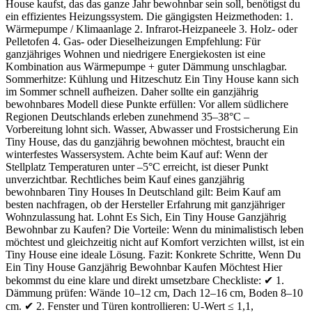
House kaufst, das das ganze Jahr bewohnbar sein soll, benötigst du
ein effizientes Heizungssystem. Die gängigsten Heizmethoden: 1.
Wärmepumpe / Klimaanlage 2. Infrarot-Heizpaneele 3. Holz- oder
Pelletofen 4. Gas- oder Dieselheizungen Empfehlung: Für
ganzjähriges Wohnen und niedrigere Energiekosten ist eine
Kombination aus Wärmepumpe + guter Dämmung unschlagbar.
Sommerhitze: Kühlung und Hitzeschutz Ein Tiny House kann sich
im Sommer schnell aufheizen. Daher sollte ein ganzjährig
bewohnbares Modell diese Punkte erfüllen: Vor allem südlichere
Regionen Deutschlands erleben zunehmend 35–38°C –
Vorbereitung lohnt sich. Wasser, Abwasser und Frostsicherung Ein
Tiny House, das du ganzjährig bewohnen möchtest, braucht ein
winterfestes Wassersystem. Achte beim Kauf auf: Wenn der
Stellplatz Temperaturen unter –5°C erreicht, ist dieser Punkt
unverzichtbar. Rechtliches beim Kauf eines ganzjährig
bewohnbaren Tiny Houses In Deutschland gilt: Beim Kauf am
besten nachfragen, ob der Hersteller Erfahrung mit ganzjähriger
Wohnzulassung hat. Lohnt Es Sich, Ein Tiny House Ganzjährig
Bewohnbar zu Kaufen? Die Vorteile: Wenn du minimalistisch leben
möchtest und gleichzeitig nicht auf Komfort verzichten willst, ist ein
Tiny House eine ideale Lösung. Fazit: Konkrete Schritte, Wenn Du
Ein Tiny House Ganzjährig Bewohnbar Kaufen Möchtest Hier
bekommst du eine klare und direkt umsetzbare Checkliste: ✔ 1.
Dämmung prüfen: Wände 10–12 cm, Dach 12–16 cm, Boden 8–10
cm. ✔ 2. Fenster und Türen kontrollieren: U-Wert ≤ 1,1,