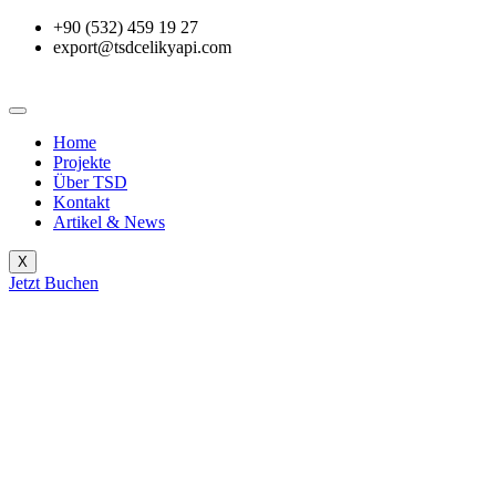
+90 (532) 459 19 27
export@tsdcelikyapi.com
Home
Projekte
Über TSD
Kontakt
Artikel & News
X
Jetzt Buchen